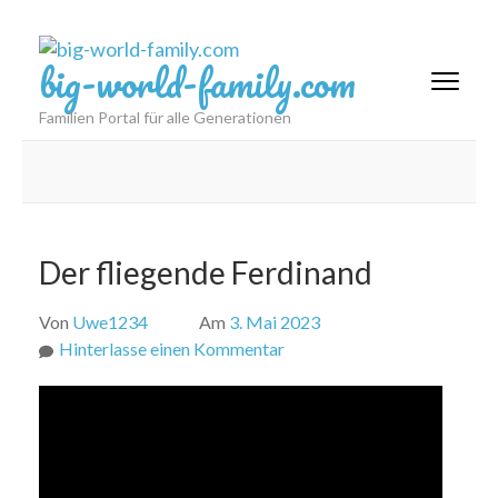
Zum
Inhalt
big-world-family.com
springen
(Eingabetaste
Familien Portal für alle Generationen
drücken)
Der fliegende Ferdinand
Von
Uwe1234
Am
3. Mai 2023
zu
Hinterlasse einen Kommentar
Der
fliegende
Ferdinand