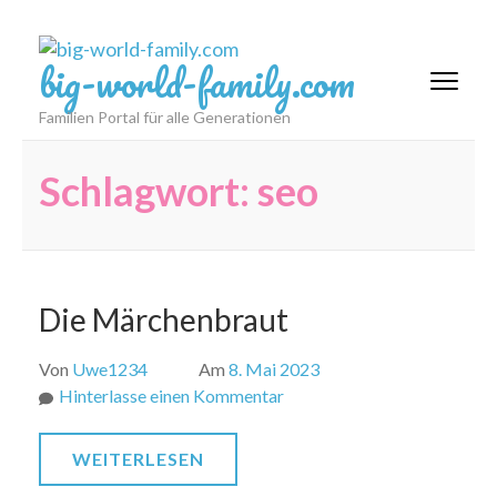
Zum
Inhalt
big-world-family.com
springen
(Eingabetaste
Familien Portal für alle Generationen
drücken)
Schlagwort:
seo
Die Märchenbraut
Von
Uwe1234
Am
8. Mai 2023
zu
Hinterlasse einen Kommentar
Die
Märchenbraut
WEITERLESEN