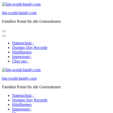
Zum
Inhalt
big-world-family.com
springen
(Eingabetaste
Familien Portal für alle Generationen
drücken)
Datenschutz :
Domino Day Recorde
Hüpfburgen
Impressum :
Über uns :
big-world-family.com
Familien Portal für alle Generationen
Datenschutz :
Domino Day Recorde
Hüpfburgen
Impressum :