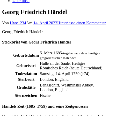
Über uns :
Georg Friedrich Händel
zu
Von
Uwe1234
Am
14. April 2023
Hinterlasse einen Kommentar
Georg
Georg Friedrich Händel :
Friedr
Hände
Steckbrief von Georg Friedrich Händel
5. März 1685
Angabe nach dem heutigen
Geburtsdatum
gregorianischen Kalender.
Halle an der Saale, Heiliges
Geburtsort
Römisches Reich (heute Deutschland)
Todesdatum
Samstag, 14. April 1759 (†74)
Sterbeort
London, England
Längsschiff, Westminster Abbey,
Grabstätte
London, England
Sternzeichen
Fische
Händels Zeit (1685–1759) und seine Zeitgenossen