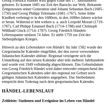
Georg Friedrich Händel wird gegen Ende des 17. Jahrhunderts
geboren. Er kommt 1685 zur Zeit des Barocks zur Welt. Bekannte
Zeitgenossen seiner Generation sind Johann Sebastian Bach (1685–
1750) und Georg Philipp Telemann (1681–1767). Seine frühe
Kindheit verbringt er in den 1680ern, in den 1690er-Jahren wächst
er heran. Während er lebt wirken u. a. auch Leopold Mozart (1719–
1787), Carl Philipp Emanuel Bach (1714–1788) und Christoph
Willibald Gluck (1714–1787). Georg Friedrich Händels
Lebensspanne umfasst 74 Jahre. Er stirbt 1759 zur Zeit des
Siebenjährigen Krieges.
Hinweis zu den Lebensdaten von Händel:
Im Jahr 1582 wurde der
Gregorianische Kalender eingeführt, der den zuvor verwendeten
Julianischen Kalender ablöste. Regional verzögerte sich die
Umstellung auf den neuen Kalender aber teils mehrere Jahrhunderte
und wurde erst 1949 vollständig abgeschlossen. Das Geburtsdatum
von Georg Friedrich Händel wird daher entweder entsprechend des
Gregorianischen Kalenders oder des regional zur Geburt noch
gültigen Julianischen Kalenders angegeben. Das Sterbedatum
entspricht dem Todestag nach dem gregorianischen Kalender.
HÄNDEL-LEBENSLAUF
Zeitleiste: Stationen und Ereignisse im Leben von Händel