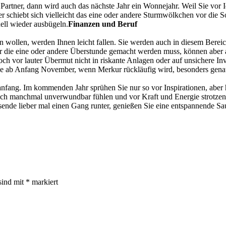
tner, dann wird auch das nächste Jahr ein Wonnejahr. Weil Sie vor Ide
chiebt sich vielleicht das eine oder andere Sturmwölkchen vor die So
ell wieder ausbügeln.
Finanzen und Beruf
n wollen, werden Ihnen leicht fallen. Sie werden auch in diesem Bereic
r die eine oder andere Überstunde gemacht werden muss, können aber a
ch vor lauter Übermut nicht in riskante Anlagen oder auf unsichere Inve
träge ab Anfang November, wenn Merkur rückläufig wird, besonders gena
anfang. Im kommenden Jahr sprühen Sie nur so vor Inspirationen, aber h
ich manchmal unverwundbar fühlen und vor Kraft und Energie strotzen
hresende lieber mal einen Gang runter, genießen Sie eine entspannende
sind mit
*
markiert