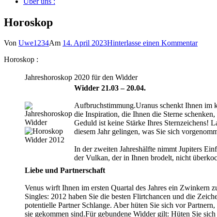
Über uns :
Horoskop
zu
Von
Uwe1234
Am
14. April 2023
Hinterlasse einen Kommentar
Horos
Horoskop :
Jahreshoroskop 2020 für den Widder
Widder 21.03 – 20.04.
Aufbruchstimmung.Uranus schenkt Ihnen im ko
die Inspiration, die Ihnen die Sterne schenken
Geduld ist keine Stärke Ihres Sternzeichens! 
diesem Jahr gelingen, was Sie sich vorgenom
In der zweiten Jahreshälfte nimmt Jupiters E
der Vulkan, der in Ihnen brodelt, nicht überko
Liebe und Partnerschaft
Venus wirft Ihnen im ersten Quartal des Jahres ein Zwinkern 
Singles: 2012 haben Sie die besten Flirtchancen und die Zeiche
potentielle Partner Schlange. Aber hüten Sie sich vor Partner
sie gekommen sind.Für gebundene Widder gilt: Hüten Sie sich v