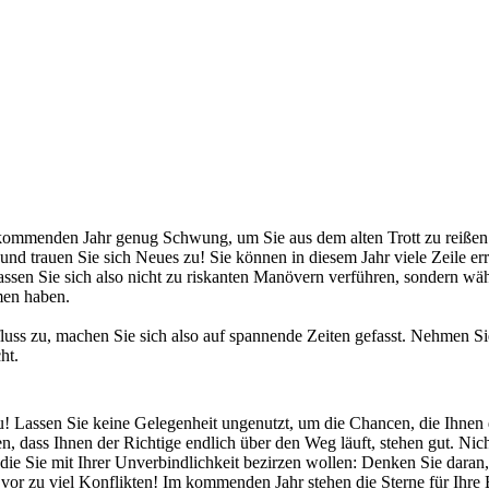
kop
mmenden Jahr genug Schwung, um Sie aus dem alten Trott zu reißen. 
, und trauen Sie sich Neues zu! Sie können in diesem Jahr viele Zeile e
Lassen Sie sich also nicht zu riskanten Manövern verführen, sondern wä
men haben.
influss zu, machen Sie sich also auf spannende Zeiten gefasst. Nehmen
cht.
zu! Lassen Sie keine Gelegenheit ungenutzt, um die Chancen, die Ihne
n, dass Ihnen der Richtige endlich über den Weg läuft, stehen gut. Nic
n, die Sie mit Ihrer Unverbindlichkeit bezirzen wollen: Denken Sie dar
or zu viel Konflikten! Im kommenden Jahr stehen die Sterne für Ihre 