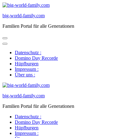
Zum
Inhalt
big-world-family.com
springen
(Eingabetaste
Familien Portal für alle Generationen
drücken)
Datenschutz :
Domino Day Recorde
Hüpfburgen
Impressum :
Über uns :
big-world-family.com
Familien Portal für alle Generationen
Datenschutz :
Domino Day Recorde
Hüpfburgen
Impressum :