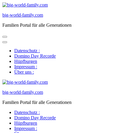
Zum
Inhalt
big-world-family.com
springen
(Eingabetaste
Familien Portal für alle Generationen
drücken)
Datenschutz :
Domino Day Recorde
Hüpfburgen
Impressum :
Über uns :
big-world-family.com
Familien Portal für alle Generationen
Datenschutz :
Domino Day Recorde
Hüpfburgen
Impressum :