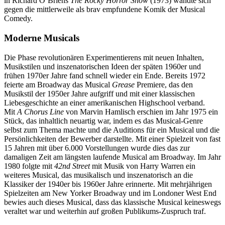
in Richard O’Briens
The Rocky Horror Show
(1973) wandte sich
gegen die mittlerweile als brav empfundene Komik der Musical
Comedy.
Moderne Musicals
Die Phase revolutionären Experimentierens mit neuen Inhalten,
Musikstilen und inszenatorischen Ideen der späten 1960er und
frühen 1970er Jahre fand schnell wieder ein Ende. Bereits 1972
feierte am Broadway das Musical
Grease
Premiere, das den
Musikstil der 1950er Jahre aufgriff und mit einer klassischen
Liebesgeschichte an einer amerikanischen Highschool verband.
Mit
A Chorus Line
von Marvin Hamlisch erschien im Jahr 1975 ein
Stück, das inhaltlich neuartig war, indem es das Musical-Genre
selbst zum Thema machte und die Auditions für ein Musical und die
Persönlichkeiten der Bewerber darstellte. Mit einer Spielzeit von fast
15 Jahren mit über 6.000 Vorstellungen wurde dies das zur
damaligen Zeit am längsten laufende Musical am Broadway. Im Jahr
1980 folgte mit
42nd Street
mit Musik von Harry Warren ein
weiteres Musical, das musikalisch und inszenatorisch an die
Klassiker der 1940er bis 1960er Jahre erinnerte. Mit mehrjährigen
Spielzeiten am New Yorker Broadway und im Londoner West End
bewies auch dieses Musical, dass das klassische Musical keineswegs
veraltet war und weiterhin auf großen Publikums-Zuspruch traf.