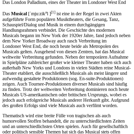
Das London Palladium, eines der Theater im Londoner West End
ə
[1]
Das
Musical
[ˈmju:zik
l ]
ist eine in der Regel in zwei Akten
aufgeführte Form populären Musiktheaters, die Gesang, Tanz,
Schauspiel/Dialog und Musik in einem durchgängigen
Handlungsrahmen verbindet. Die Geschichte des modernen
Musicals begann im New York der 1920er Jahre, fand jedoch neben
dem New Yorker Broadway auch rasch Verbreitung im
Londoner West End, die noch heute beide als Metropolen des
Musicals gelten. Ausgehend von diesen Zentren, hat das Musical
weltweite Verbreitung gefunden. Neben der temporären Aufnahme
in Spielpläne zahlreicher großer wie kleiner Theater haben sich auch
außerhalb New Yorks und Londons in vielen Städten reine Musical-
Theater etabliert, die ausschließlich Musicals als meist längere und
aufwendig gestaltete Produktionen (sog. En-suite-Produktionen)
zeigen. Auch Tournee-Produktionen diverser Musicals sind häufig
zu finden. Trotz der weltweiten Verbreitung dominieren noch heute
Musicals US-amerikanischen oder britischen Ursprungs, wobei es
jedoch auch erfolgreiche Musicals anderer Herkunft gibt. Aufgrund
des großen Erfolgs sind viele Musicals auch verfilmt worden.
Thematisch wird eine breite Fülle von tragischen als auch
humorvollen Stoffen behandelt, die zu unterschiedlichsten Zeiten
und an unterschiedlichsten Orten spielen. Auch für gesellschaftlich
oder politisch sensible Themen hat sich das Musical stets offen