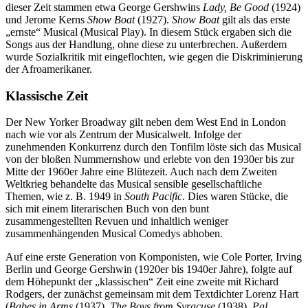
dieser Zeit stammen etwa George Gershwins
Lady, Be Good
(1924)
und Jerome Kerns
Show Boat
(1927).
Show Boat
gilt als das erste
„ernste“ Musical (Musical Play). In diesem Stück ergaben sich die
Songs aus der Handlung, ohne diese zu unterbrechen. Außerdem
wurde Sozialkritik mit eingeflochten, wie gegen die Diskriminierung
der Afroamerikaner.
Klassische Zeit
Der New Yorker Broadway gilt neben dem West End in London
nach wie vor als Zentrum der Musicalwelt. Infolge der
zunehmenden Konkurrenz durch den Tonfilm löste sich das Musical
von der bloßen Nummernshow und erlebte von den 1930er bis zur
Mitte der 1960er Jahre eine Blütezeit. Auch nach dem Zweiten
Weltkrieg behandelte das Musical sensible gesellschaftliche
Themen, wie z. B. 1949 in
South Pacific
. Dies waren Stücke, die
sich mit einem literarischen Buch von den bunt
zusammengestellten Revuen und inhaltlich weniger
zusammenhängenden Musical Comedys abhoben.
Auf eine erste Generation von Komponisten, wie Cole Porter, Irving
Berlin und George Gershwin (1920er bis 1940er Jahre), folgte auf
dem Höhepunkt der „klassischen“ Zeit eine zweite mit Richard
Rodgers, der zunächst gemeinsam mit dem Textdichter Lorenz Hart
(
Babes in Arms
(1937),
The Boys from Syracuse
(1938),
Pal