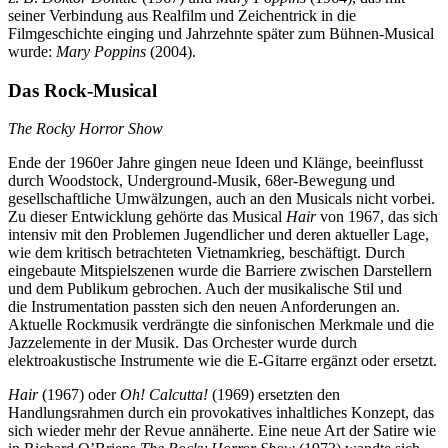
seiner Verbindung aus Realfilm und Zeichentrick in die
Filmgeschichte einging und Jahrzehnte später zum Bühnen-Musical
wurde:
Mary Poppins
(2004).
Das Rock-Musical
The Rocky Horror Show
Ende der 1960er Jahre gingen neue Ideen und Klänge, beeinflusst
durch Woodstock, Underground-Musik, 68er-Bewegung und
gesellschaftliche Umwälzungen, auch an den Musicals nicht vorbei.
Zu dieser Entwicklung gehörte das Musical
Hair
von 1967, das sich
intensiv mit den Problemen Jugendlicher und deren aktueller Lage,
wie dem kritisch betrachteten Vietnamkrieg, beschäftigt. Durch
eingebaute Mitspielszenen wurde die Barriere zwischen Darstellern
und dem Publikum gebrochen. Auch der musikalische Stil und
die Instrumentation passten sich den neuen Anforderungen an.
Aktuelle Rockmusik verdrängte die sinfonischen Merkmale und die
Jazzelemente in der Musik. Das Orchester wurde durch
elektroakustische Instrumente wie die E-Gitarre ergänzt oder ersetzt.
Hair
(1967) oder
Oh! Calcutta!
(1969) ersetzten den
Handlungsrahmen durch ein provokatives inhaltliches Konzept, das
sich wieder mehr der Revue annäherte. Eine neue Art der Satire wie