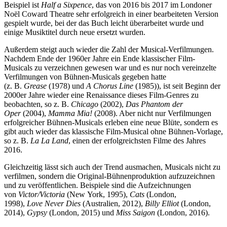
Beispiel ist
Half a Sixpence
, das von 2016 bis 2017 im Londoner
Noël Coward Theatre sehr erfolgreich in einer bearbeiteten Version
gespielt wurde, bei der das Buch leicht überarbeitet wurde und
einige Musiktitel durch neue ersetzt wurden.
Außerdem steigt auch wieder die Zahl der Musical-Verfilmungen.
Nachdem Ende der 1960er Jahre ein Ende klassischer Film-
Musicals zu verzeichnen gewesen war und es nur noch vereinzelte
Verfilmungen von Bühnen-Musicals gegeben hatte
(z. B.
Grease
(1978) und
A Chorus Line
(1985)), ist seit Beginn der
2000er Jahre wieder eine Renaissance dieses Film-Genres zu
beobachten, so z. B.
Chicago
(2002),
Das Phantom der
Oper
(2004),
Mamma Mia!
(2008). Aber nicht nur Verfilmungen
erfolgreicher Bühnen-Musicals erleben eine neue Blüte, sondern es
gibt auch wieder das klassische Film-Musical ohne Bühnen-Vorlage,
so z. B.
La La Land
, einen der erfolgreichsten Filme des Jahres
2016.
Gleichzeitig lässt sich auch der Trend ausmachen, Musicals nicht zu
verfilmen, sondern die Original-Bühnenproduktion aufzuzeichnen
und zu veröffentlichen. Beispiele sind die Aufzeichnungen
von
Victor/Victoria
(New York, 1995),
Cats
(London,
1998),
Love Never Dies
(Australien, 2012),
Billy Elliot
(London,
2014),
Gypsy
(London, 2015) und
Miss Saigon
(London, 2016).