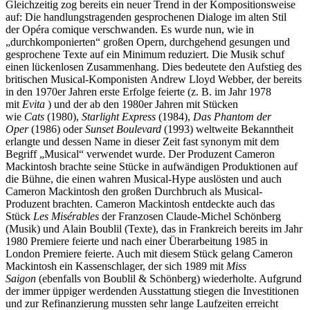
Gleichzeitig zog bereits ein neuer Trend in der Kompositionsweise
auf: Die handlungstragenden gesprochenen Dialoge im alten Stil
der Opéra comique verschwanden. Es wurde nun, wie in
„durchkomponierten“ großen Opern, durchgehend gesungen und
gesprochene Texte auf ein Minimum reduziert. Die Musik schuf
einen lückenlosen Zusammenhang. Dies bedeutete den Aufstieg des
britischen Musical-Komponisten Andrew Lloyd Webber, der bereits
in den 1970er Jahren erste Erfolge feierte (z. B. im Jahr 1978
mit
Evita
) und der ab den 1980er Jahren mit Stücken
wie
Cats
(1980),
Starlight Express
(1984),
Das Phantom der
Oper
(1986) oder
Sunset Boulevard
(1993) weltweite Bekanntheit
erlangte und dessen Name in dieser Zeit fast synonym mit dem
Begriff „Musical“ verwendet wurde. Der Produzent Cameron
Mackintosh brachte seine Stücke in aufwändigen Produktionen auf
die Bühne, die einen wahren Musical-Hype auslösten und auch
Cameron Mackintosh den großen Durchbruch als Musical-
Produzent brachten. Cameron Mackintosh entdeckte auch das
Stück
Les Misérables
der Franzosen Claude-Michel Schönberg
(Musik) und Alain Boublil (Texte), das in Frankreich bereits im Jahr
1980 Premiere feierte und nach einer Überarbeitung 1985 in
London Premiere feierte. Auch mit diesem Stück gelang Cameron
Mackintosh ein Kassenschlager, der sich 1989 mit
Miss
Saigon
(ebenfalls von Boublil & Schönberg) wiederholte. Aufgrund
der immer üppiger werdenden Ausstattung stiegen die Investitionen
und zur Refinanzierung mussten sehr lange Laufzeiten erreicht