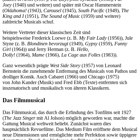
Joey
(1940) und weitere) und später mit Oscar Hammerstein
(
Oklahoma! (1943)
,
Carousel
(1945),
South Pacific
(1949),
The
King and I
(1951),
The Sound of Music
(1959) und weitere)
zahlreiche Musicals schuf.
Weitere Vertreter dieser klassischen Zeit sind
beispielsweise Frederick Loewe (z. B.
My Fair Lady
(1956)), Jule
Styne (z. B.
Blondinen bevorzugt
(1949),
Gypsy
(1959),
Funny
Girl
(1964)) und Jerry Herman (z. B.
Hello,
Dolly!
(1964),
Mame
(1966),
La Cage aux Folles
(1983)).
Ganz wesentlich prägte
West Side Story
(1957) von Leonard
Bernstein die zunehmende Entfernung des Musicals von Pathos und
drolliger Komik. Auch Cabaret (1966) und Chicago (1975)
von John Kander (Musik) und Fred Ebb (Texte) entfernten sich
inszenatorisch und musikalisch von älteren Klassikern.
Das Filmmusical
Das Filmmusical, das durch die Erfindung des Tonfilms seit 1927
(
The Jazz Singer
mit Al Jolson) möglich geworden war, machte die
Gattung Musical weltweit beliebt. Zunächst waren dies
hauptsächlich Revuefilme. Das Medium Film eröffnete dem Musical
neue Dimensionen und ermöglichte mehr Perfektion sowie üppigere