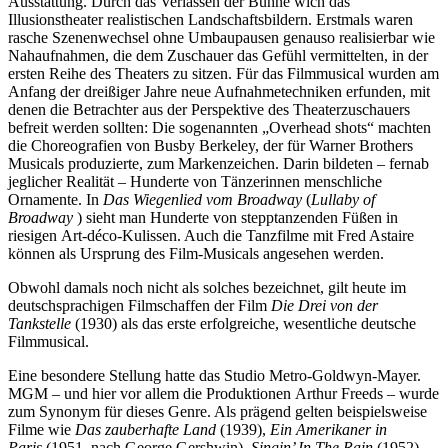
Ausstattung. Durch das Verlassen der Bühne wich das
Illusionstheater realistischen Landschaftsbildern. Erstmals waren
rasche Szenenwechsel ohne Umbaupausen genauso realisierbar wie
Nahaufnahmen, die dem Zuschauer das Gefühl vermittelten, in der
ersten Reihe des Theaters zu sitzen. Für das Filmmusical wurden am
Anfang der dreißiger Jahre neue Aufnahmetechniken erfunden, mit
denen die Betrachter aus der Perspektive des Theaterzuschauers
befreit werden sollten: Die sogenannten „Overhead shots“ machten
die Choreografien von Busby Berkeley, der für Warner Brothers
Musicals produzierte, zum Markenzeichen. Darin bildeten – fernab
jeglicher Realität – Hunderte von Tänzerinnen menschliche
Ornamente. In
Das Wiegenlied vom Broadway
(
Lullaby of
Broadway
) sieht man Hunderte von stepptanzenden Füßen in
riesigen Art-déco-Kulissen. Auch die Tanzfilme mit Fred Astaire
können als Ursprung des Film-Musicals angesehen werden.
Obwohl damals noch nicht als solches bezeichnet, gilt heute im
deutschsprachigen Filmschaffen der Film
Die Drei von der
Tankstelle
(1930) als das erste erfolgreiche, wesentliche deutsche
Filmmusical.
Eine besondere Stellung hatte das Studio Metro-Goldwyn-Mayer.
MGM – und hier vor allem die Produktionen Arthur Freeds – wurde
zum Synonym für dieses Genre. Als prägend gelten beispielsweise
Filme wie
Das zauberhafte Land
(1939),
Ein Amerikaner in
Paris
(1951, nach George Gershwin),
Singin’ In The Rain
(1952)