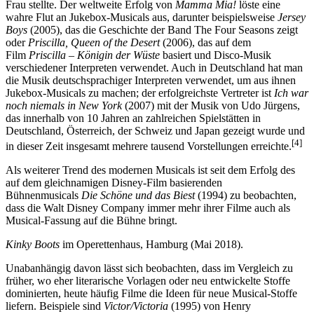
Frau stellte. Der weltweite Erfolg von
Mamma Mia!
löste eine
wahre Flut an Jukebox-Musicals aus, darunter beispielsweise
Jersey
Boys
(2005), das die Geschichte der Band The Four Seasons zeigt
oder
Priscilla, Queen of the Desert
(2006), das auf dem
Film
Priscilla – Königin der Wüste
basiert und Disco-Musik
verschiedener Interpreten verwendet. Auch in Deutschland hat man
die Musik deutschsprachiger Interpreten verwendet, um aus ihnen
Jukebox-Musicals zu machen; der erfolgreichste Vertreter ist
Ich war
noch niemals in New York
(2007) mit der Musik von Udo Jürgens,
das innerhalb von 10 Jahren an zahlreichen Spielstätten in
Deutschland, Österreich, der Schweiz und Japan gezeigt wurde und
[4]
in dieser Zeit insgesamt mehrere tausend Vorstellungen erreichte.
Als weiterer Trend des modernen Musicals ist seit dem Erfolg des
auf dem gleichnamigen Disney-Film basierenden
Bühnenmusicals
Die Schöne und das Biest
(1994) zu beobachten,
dass die Walt Disney Company immer mehr ihrer Filme auch als
Musical-Fassung auf die Bühne bringt.
Kinky Boots
im Operettenhaus, Hamburg (Mai 2018).
Unabanhängig davon lässt sich beobachten, dass im Vergleich zu
früher, wo eher literarische Vorlagen oder neu entwickelte Stoffe
dominierten, heute häufig Filme die Ideen für neue Musical-Stoffe
liefern. Beispiele sind
Victor/Victoria
(1995) von Henry