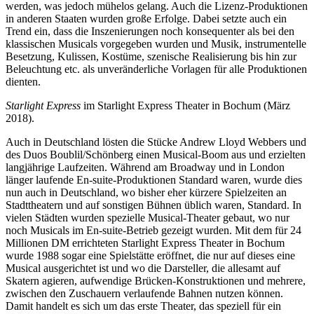
werden, was jedoch mühelos gelang. Auch die Lizenz-Produktionen
in anderen Staaten wurden große Erfolge. Dabei setzte auch ein
Trend ein, dass die Inszenierungen noch konsequenter als bei den
klassischen Musicals vorgegeben wurden und Musik, instrumentelle
Besetzung, Kulissen, Kostüme, szenische Realisierung bis hin zur
Beleuchtung etc. als unveränderliche Vorlagen für alle Produktionen
dienten.
Starlight Express
im Starlight Express Theater in Bochum (März
2018).
Auch in Deutschland lösten die Stücke Andrew Lloyd Webbers und
des Duos Boublil/Schönberg einen Musical-Boom aus und erzielten
langjährige Laufzeiten. Während am Broadway und in London
länger laufende En-suite-Produktionen Standard waren, wurde dies
nun auch in Deutschland, wo bisher eher kürzere Spielzeiten an
Stadttheatern und auf sonstigen Bühnen üblich waren, Standard. In
vielen Städten wurden spezielle Musical-Theater gebaut, wo nur
noch Musicals im En-suite-Betrieb gezeigt wurden. Mit dem für 24
Millionen DM errichteten Starlight Express Theater in Bochum
wurde 1988 sogar eine Spielstätte eröffnet, die nur auf dieses eine
Musical ausgerichtet ist und wo die Darsteller, die allesamt auf
Skatern agieren, aufwendige Brücken-Konstruktionen und mehrere,
zwischen den Zuschauern verlaufende Bahnen nutzen können.
Damit handelt es sich um das erste Theater, das speziell für ein