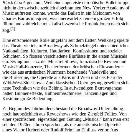
Black Crook
genannt: Weil eine angereiste europäische Balletttruppe
nicht in der zwischenzeitlich abgebrannten New Yorker Academy of
Music auftreten konnte, wurde das Ballett in ein Melodram von
Charles Barras integriert, was unerwartet zu einem großen Erfolg
führte und zahlreiche musikalisch-szenische Produktionen nach sich
[2]
zog.
Eine entscheidende Rolle ungefähr seit dem Ersten Weltkrieg spielte
das Theaterviertel am Broadway als Schmelztiegel unterschiedlicher
Nationalitäten, Kulturen, Hautfarben, Konfessionen und sozialer
Schichten. So flossen verschiedene Einflüsse in die ersten Musicals
ein: Swing und Jazz der Minstrel Shows, französische Revuen und
Music-Hall-Konzerte, Theaterformen der britischen Einwanderer
wie das aus artistischen Nummern bestehende Vaudeville und
die Burlesque, die Operette aus Paris und Wien und das Flair der
Wild-West-Sideshows. Zum klassischen Operngesang gesellten sich
neue Techniken wie das Belting. In aufwendigen Extravaganzas
hatten Bühneneffekte, Bühnenmaschinerie, Tanzeinlagen und
Kostüme große Bedeutung.
Zu Beginn des Jahrhunderts bestand die Broadway-Unterhaltung
noch hauptsächlich aus Revueshows wie den Ziegfeld Follies. Von
einer spezifischen, eigenständigen Gattung „Musical“ kann man erst
seit den 1920er Jahren sprechen, als die amerikanische Operette
eines Victor Herbert oder Rudolf Friml an Einfluss verlor. Aus