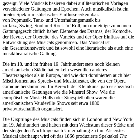
gezeigt. Viele Musicals basieren dabei auf literarischen Vorlagen
verschiedener Gattungen und Epochen. Auch musikalisch ist ein
breites Spektrum stilistischer Einflüsse erkennbar:
von Popmusik, Tanz- und Unterhaltungsmusik bis
zu Jazz, Swing, Soul und Rock ’n’ Roll, um nur einige zu nennen.
Gattungsgeschichtlich haben Elemente des Dramas, der Komödie,
der Revue, der Operette, des Varietés und der Oper Einfluss auf die
Entwicklung des Musicals genommen. Das Musical ist
ein Gesamtkunstwerk und ist sowohl eine literarische als auch eine
musiktheatralische Gattung.
Die im 18. und im frühen 19. Jahrhundert stets noch kleinen
amerikanischen Städte hatten kein wesentlich anderes
Theaterangebot als in Europa, und wie dort dominierten auch hier
Mischformen aus Sprech- und Musiktheater, die von der Opéra
comique herstammten. Im Bereich der Kleinkunst gab es spezifisch
amerikanische Gattungen wie die Minstrel Show. Wie die
europäischen Music Halls oder Singspielhallen waren die
amerikanischen Vaudeville-Shows seit etwa 1880
privatwirtschaftlich organisiert.
Die Ursprünge des Musicals finden sich in London und New York
im 19. Jahrhundert und haben mit dem Wachstum dieser Städte und
der steigenden Nachfrage nach Unterhaltung zu tun. Als erstes
Musical überhaupt wird oft das 1866 produzierte Spektakel
The