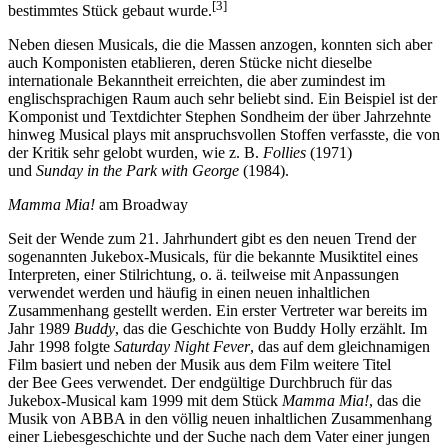
[3]
bestimmtes Stück gebaut wurde.
Neben diesen Musicals, die die Massen anzogen, konnten sich aber
auch Komponisten etablieren, deren Stücke nicht dieselbe
internationale Bekanntheit erreichten, die aber zumindest im
englischsprachigen Raum auch sehr beliebt sind. Ein Beispiel ist der
Komponist und Textdichter Stephen Sondheim der über Jahrzehnte
hinweg Musical plays mit anspruchsvollen Stoffen verfasste, die von
der Kritik sehr gelobt wurden, wie z. B.
Follies
(1971)
und
Sunday in the Park with George
(1984).
Mamma Mia!
am Broadway
Seit der Wende zum 21. Jahrhundert gibt es den neuen Trend der
sogenannten Jukebox-Musicals, für die bekannte Musiktitel eines
Interpreten, einer Stilrichtung, o. ä. teilweise mit Anpassungen
verwendet werden und häufig in einen neuen inhaltlichen
Zusammenhang gestellt werden. Ein erster Vertreter war bereits im
Jahr 1989
Buddy
, das die Geschichte von Buddy Holly erzählt. Im
Jahr 1998 folgte
Saturday Night Fever
, das auf dem gleichnamigen
Film basiert und neben der Musik aus dem Film weitere Titel
der Bee Gees verwendet. Der endgültige Durchbruch für das
Jukebox-Musical kam 1999 mit dem Stück
Mamma Mia!
, das die
Musik von ABBA in den völlig neuen inhaltlichen Zusammenhang
einer Liebesgeschichte und der Suche nach dem Vater einer jungen