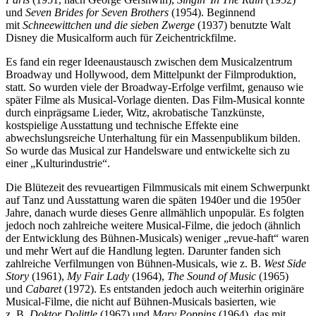
und
Seven Brides for Seven Brothers
(1954). Beginnend
mit
Schneewittchen und die sieben Zwerge
(1937) benutzte Walt
Disney die Musicalform auch für Zeichentrickfilme.
Es fand ein reger Ideenaustausch zwischen dem Musicalzentrum
Broadway und Hollywood, dem Mittelpunkt der Filmproduktion,
statt. So wurden viele der Broadway-Erfolge verfilmt, genauso wie
später Filme als Musical-Vorlage dienten. Das Film-Musical konnte
durch einprägsame Lieder, Witz, akrobatische Tanzkünste,
kostspielige Ausstattung und technische Effekte eine
abwechslungsreiche Unterhaltung für ein Massenpublikum bilden.
So wurde das Musical zur Handelsware und entwickelte sich zu
einer „Kulturindustrie“.
Die Blütezeit des revueartigen Filmmusicals mit einem Schwerpunkt
auf Tanz und Ausstattung waren die späten 1940er und die 1950er
Jahre, danach wurde dieses Genre allmählich unpopulär. Es folgten
jedoch noch zahlreiche weitere Musical-Filme, die jedoch (ähnlich
der Entwicklung des Bühnen-Musicals) weniger „revue-haft“ waren
und mehr Wert auf die Handlung legten. Darunter fanden sich
zahlreiche Verfilmungen von Bühnen-Musicals, wie z. B.
West Side
Story
(1961),
My Fair Lady
(1964),
The Sound of Music
(1965)
und
Cabaret
(1972). Es entstanden jedoch auch weiterhin originäre
Musical-Filme, die nicht auf Bühnen-Musicals basierten, wie
z. B.
Doktor Dolittle
(1967) und
Mary Poppins
(1964), das mit